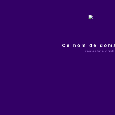
Ce nom de doma
realestate.oris