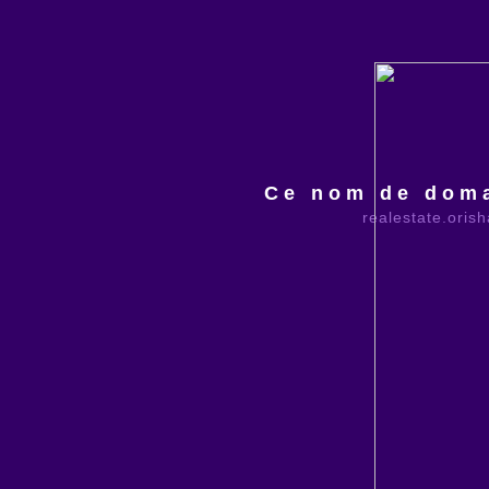
Ce nom de doma
realestate.oris