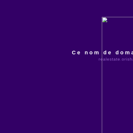
Ce nom de doma
realestate.oris