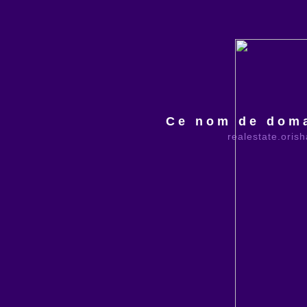
Ce nom de doma
realestate.oris