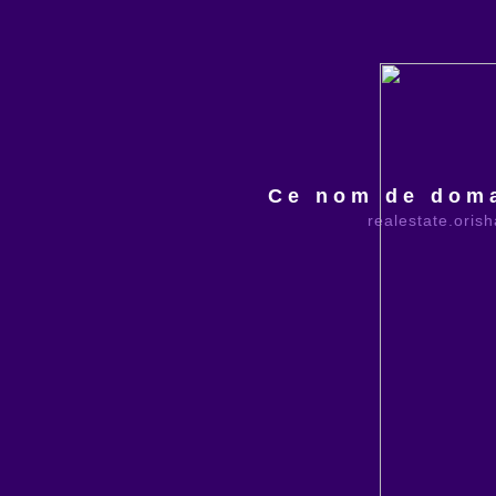
Ce nom de doma
realestate.oris