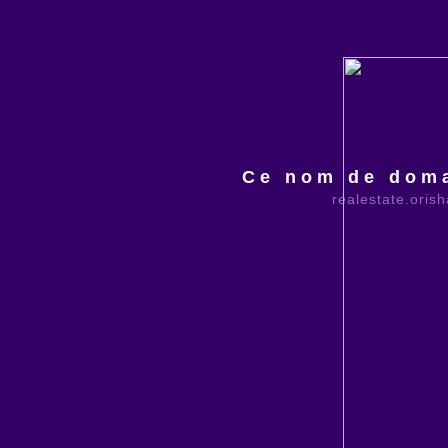
Ce nom de doma
realestate.oris