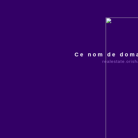
Ce nom de doma
realestate.oris