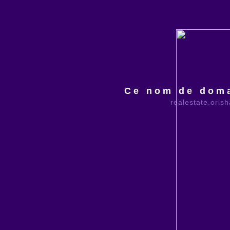
Ce nom de doma
realestate.oris