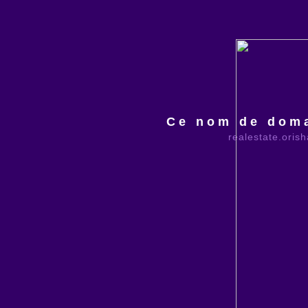
Ce nom de doma
realestate.oris