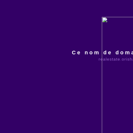
Ce nom de doma
realestate.oris