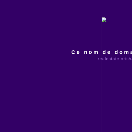
Ce nom de doma
realestate.oris