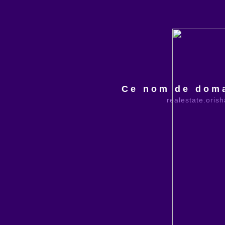
Ce nom de doma
realestate.oris