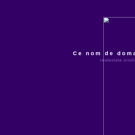
Ce nom de doma
realestate.oris