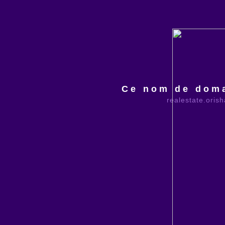
Ce nom de doma
realestate.oris