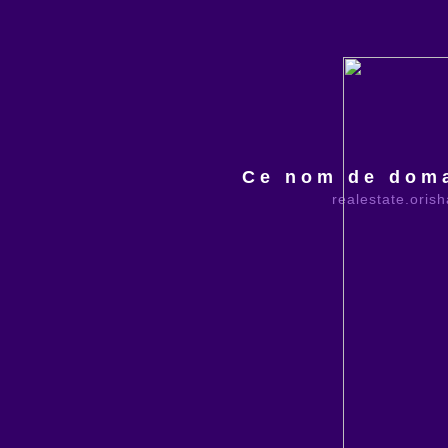
Ce nom de doma
realestate.oris