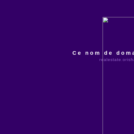
Ce nom de doma
realestate.oris