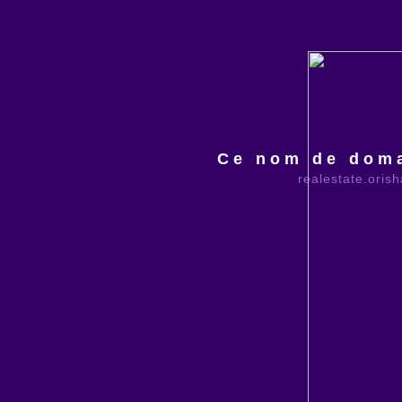
Ce nom de doma
realestate.oris