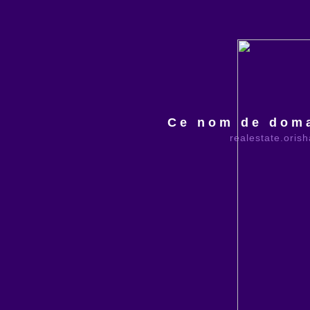
Ce nom de doma
realestate.oris