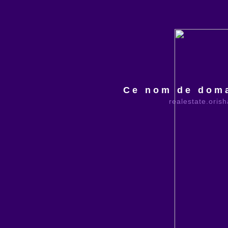
Ce nom de doma
realestate.oris