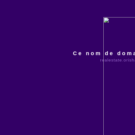
Ce nom de doma
realestate.oris