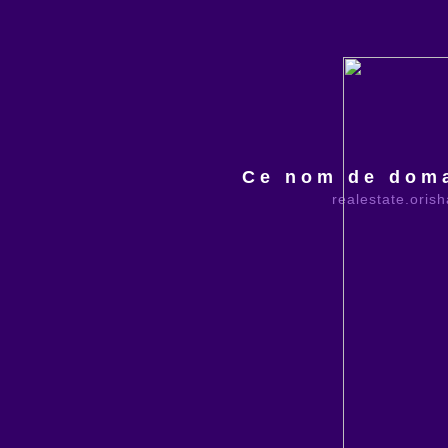
Ce nom de doma
realestate.oris