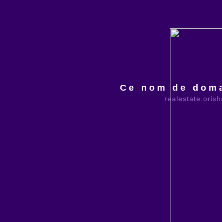
Ce nom de doma
realestate.oris