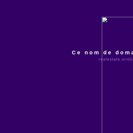
Ce nom de doma
realestate.oris