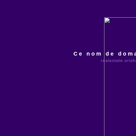
Ce nom de doma
realestate.oris