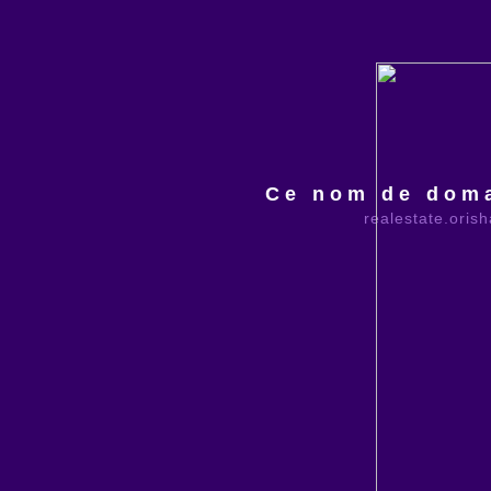
Ce nom de doma
realestate.oris