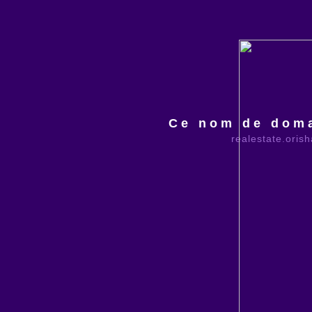
Ce nom de doma
realestate.oris