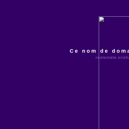
Ce nom de doma
realestate.oris