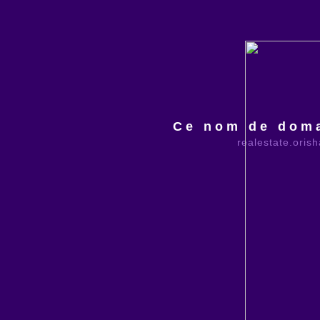
Ce nom de doma
realestate.oris