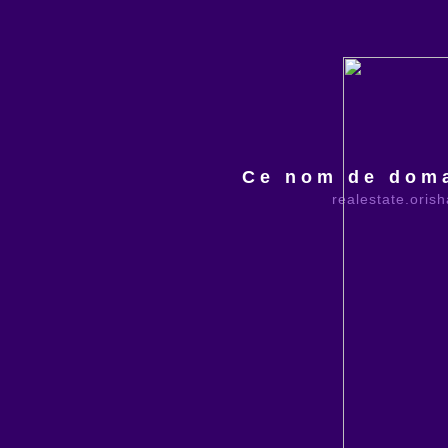
Ce nom de doma
realestate.oris