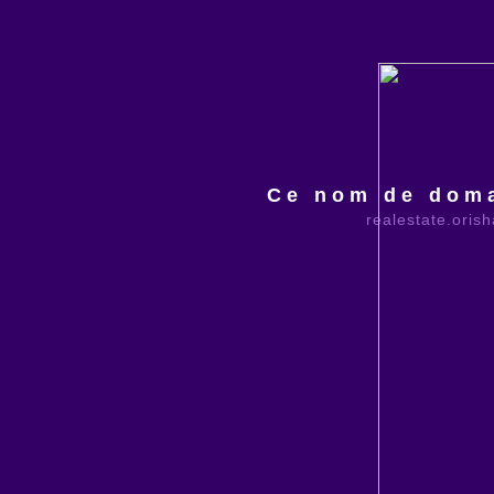
Ce nom de doma
realestate.oris