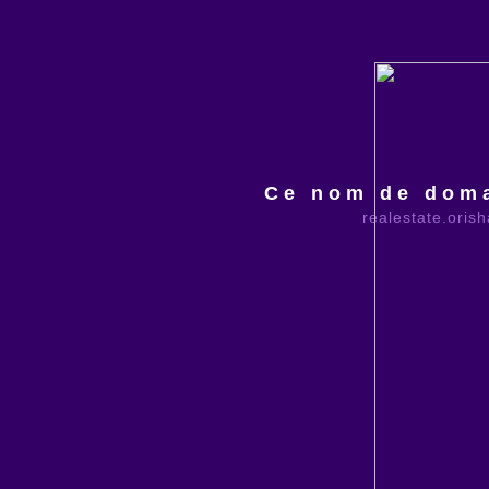
Ce nom de doma
realestate.oris