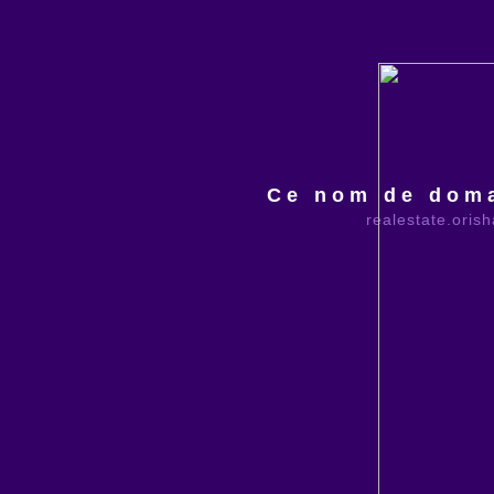
Ce nom de doma
realestate.oris