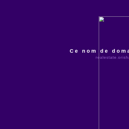
Ce nom de doma
realestate.oris