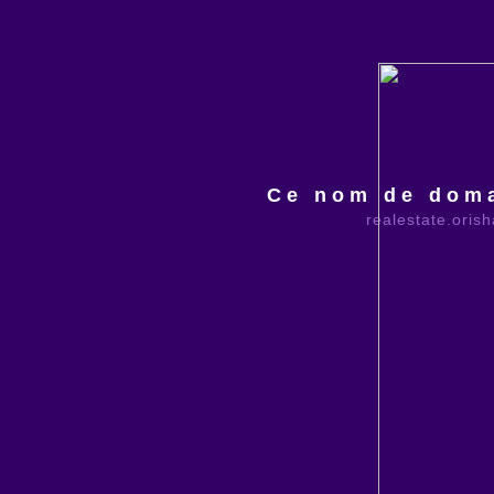
Ce nom de doma
realestate.oris