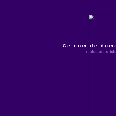
Ce nom de doma
realestate.oris