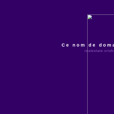
Ce nom de doma
realestate.oris