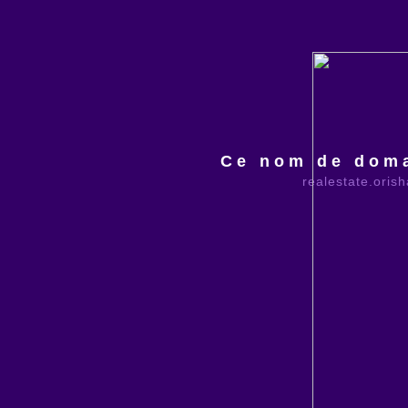
Ce nom de doma
realestate.oris