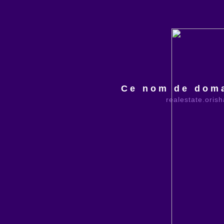
Ce nom de doma
realestate.oris