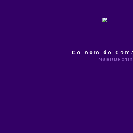
Ce nom de doma
realestate.oris