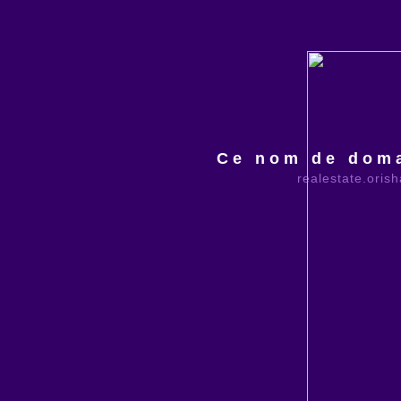
Ce nom de doma
realestate.oris