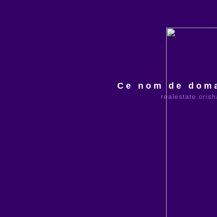
Ce nom de doma
realestate.oris