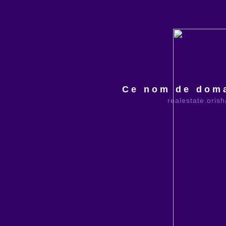
Ce nom de doma
realestate.oris