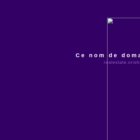
Ce nom de doma
realestate.oris