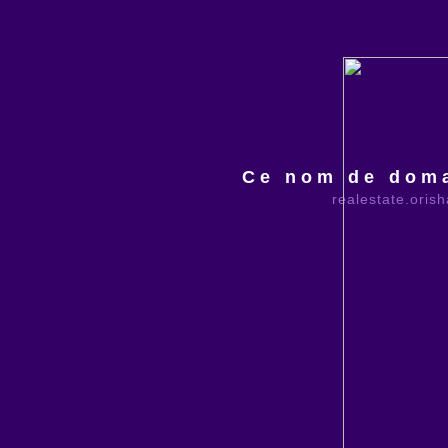
Ce nom de doma
realestate.oris