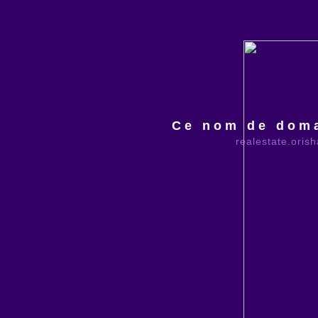
Ce nom de doma
realestate.oris