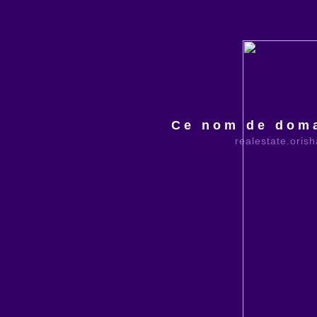
Ce nom de doma
realestate.oris