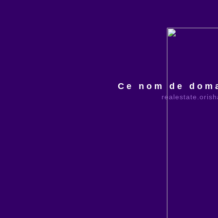
Ce nom de doma
realestate.oris