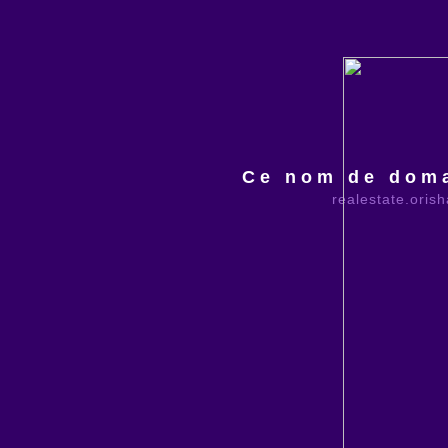
Ce nom de doma
realestate.oris