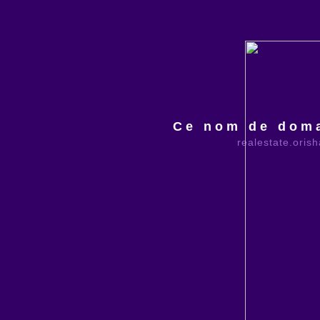
Ce nom de doma
realestate.oris