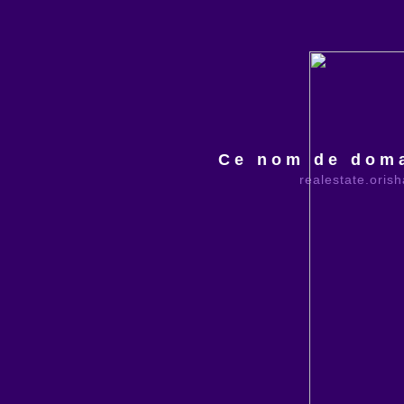
Ce nom de doma
realestate.oris